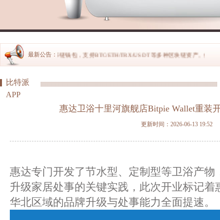
pie比特派是全球领先的多链钱包，支持BTC/ETH/TRX/USDT 等多种区块链资产。
最新公告：
比特派
APP
惠达卫浴十里河旗舰店Bitpie Wallet
更新时间：2026-06-13 19:52
惠达专门开发了节水型、定制型等卫浴产物
升级家居处事的关键实践，此次开业标记着
华北区域的品牌升级与处事能力全面提速。