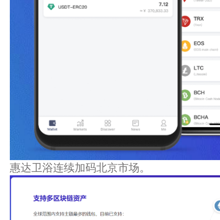
惠达卫浴连续加码北京市场。